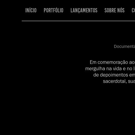
Início
Portfólio
Lançamentos
Sobre Nós
C
Documentár
Em comemoração aos 
mergulha na vida e no 
de depoimentos emo
sacerdotal, su